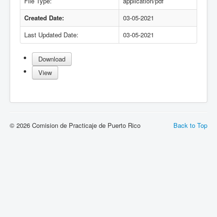
File Type:
application/pdf
Documentos Revisión Tarifaria 2023
Created Date:
03-05-2021
Last Updated Date:
03-05-2021
Download
View
© 2026 Comision de Practicaje de Puerto Rico
Back to Top