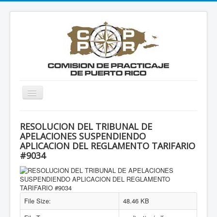
Toggle
Navigation
Home
RESOLUCION DEL TRIBUNAL DE
Acerca de nosotros
APELACIONES SUSPENDIENDO
APLICACION DEL REGLAMENTO TARIFARIO
Documentos
#9034
Archivos
Contáctanos
Practico Aprendiz
File Size:
48.46 KB
Documentos Revisión Tarifaria 2018