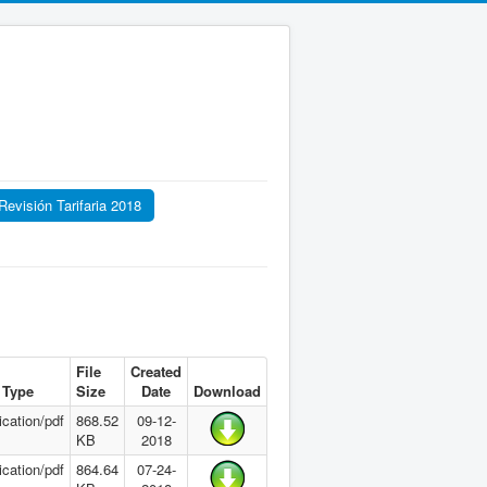
evisión Tarifaria 2018
File
Created
 Type
Size
Date
Download
ication/pdf
868.52
09-12-
KB
2018
ication/pdf
864.64
07-24-